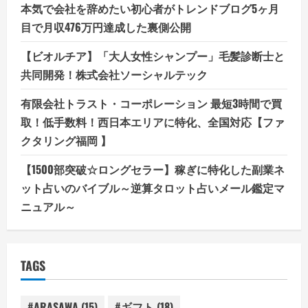
本気で会社を辞めたい初心者がトレンドブログ5ヶ月
目で月収476万円達成した裏側公開
【ビオルチア】「大人女性シャンプー」毛髪診断士と
共同開発！株式会社ソーシャルテック
有限会社トラスト・コーポレーション 最短3時間で買
取！低手数料！西日本エリアに特化、全国対応【ファ
クタリング福岡 】
【1500部突破☆ロングセラー】稼ぎに特化した副業ネ
ット占いのバイブル～逆算タロット占いメール鑑定マ
ニュアル～
TAGS
#ARASAWA
(15)
#ギフト
(18)