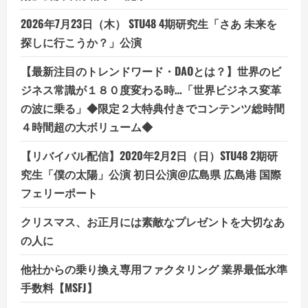
ナ
ー
ス
2026年7月23日（木） STU48 4期研究生「さあ 未来を
キ
ン
探しに行こうか？」公演
ビ
ュ
ー
【最新注目のトレンドワード・DAOとは？】世界のビ
テ
ジネス常識が１８０度変わる時…「世界ビジネス変革
ィ
ー
の波に乗る」◆限定２大特典付きでコンテンツ総時間
フ
ロ
４時間超の大ボリューム◆
ー
ラ
サ
【リバイバル配信】2020年2月2日（日）STU48 2期研
プ
リ
究生「僕の太陽」公演 初日公演@広島県 広島港 国際
メ
ン
フェリーポート
ト】
クリスマス、お正月には素敵なプレゼントを大切なあ
の人に
他社からの乗り換え専用ファクタリング 業界最低水準
手数料【MSFJ】