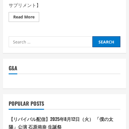
サプリメント】
Read
Read More
more
about
【RF28】
株
式
Search
会
社
for:
桃
谷
順
天
館・
G&A
美
活
菌
に
着
目
し
た
腸
POPULAR POSTS
活
サ
プ
リ
【リバイバル配信】2025年8月12日（火） 「僕の太
【イ
ン
陽」公演 石原侑奈 生誕祭