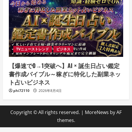
TVニューストレンド
ビジネス
【爆速で0→1突破へ】AI × 誕生日占い鑑定
書作成バイブル～稼ぎに特化した副業ネッ
ト占いビジネス
phi72110
2026年8月4日
Copyright © All rights reserved.
|
MoreNews
by AF
themes.