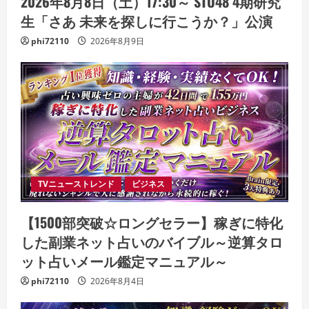
2026年8月8日（土）17:30～ STU48 4期研究
生「さあ 未来を探しに行こうか？」公演
phi72110
2026年8月9日
TVニューストレンド
ビジネス
【1500部突破☆ロングセラー】稼ぎに特化
した副業ネット占いのバイブル～逆算タロ
ット占いメール鑑定マニュアル～
phi72110
2026年8月4日