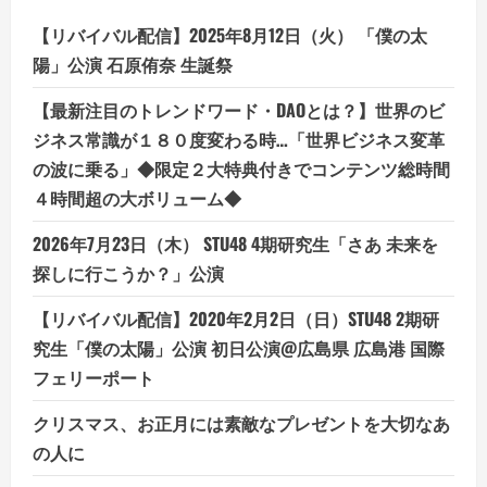
ー
ト
【リバイバル配信】2025年8月12日（火） 「僕の太
ナ
ー」
陽」公演 石原侑奈 生誕祭
【最新注目のトレンドワード・DAOとは？】世界のビ
ジネス常識が１８０度変わる時…「世界ビジネス変革
の波に乗る」◆限定２大特典付きでコンテンツ総時間
４時間超の大ボリューム◆
2026年7月23日（木） STU48 4期研究生「さあ 未来を
探しに行こうか？」公演
【リバイバル配信】2020年2月2日（日）STU48 2期研
究生「僕の太陽」公演 初日公演@広島県 広島港 国際
フェリーポート
クリスマス、お正月には素敵なプレゼントを大切なあ
の人に