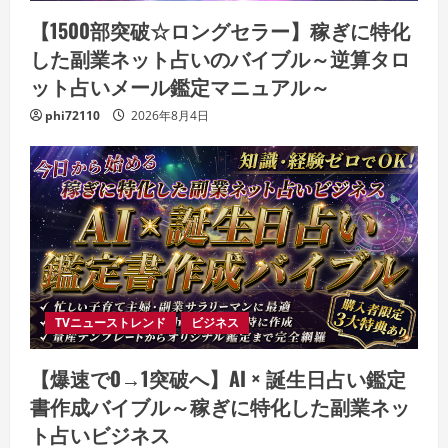
【1500部突破☆ロングセラー】稼ぎに特化
した副業ネット占いのバイブル～逆算タロ
ット占いメール鑑定マニュアル～
phi72110
2026年8月4日
TVニューストレンド
ビジネス
【爆速で0→1突破へ】AI × 誕生日占い鑑定
書作成バイブル～稼ぎに特化した副業ネッ
ト占いビジネス