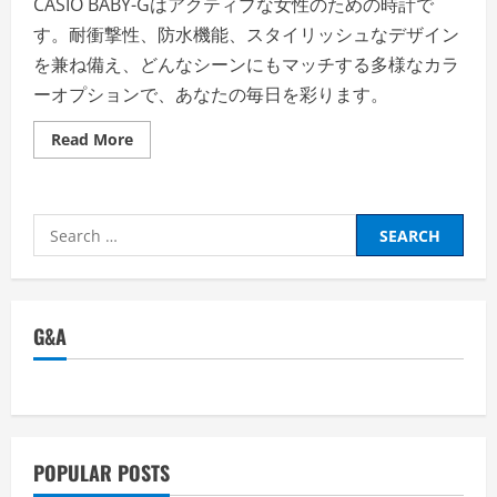
CASIO BABY-Gはアクティブな女性のための時計で
す。耐衝撃性、防水機能、スタイリッシュなデザイン
を兼ね備え、どんなシーンにもマッチする多様なカラ
ーオプションで、あなたの毎日を彩ります。
Read
Read More
more
about
CASIO
カ
シ
Search
オ
BABY-
for:
G「毎
日
が
ア
ク
G&A
テ
ィ
ブ！
あ
な
た
の
頼
れ
POPULAR POSTS
る
パ