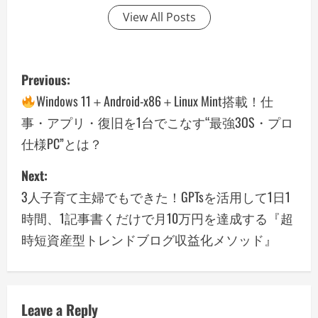
View All Posts
P
Previous:
o
Windows 11＋Android-x86＋Linux Mint搭載！仕
事・アプリ・復旧を1台でこなす“最強3OS・プロ
s
仕様PC”とは？
t
Next:
n
3人子育て主婦でもできた！GPTsを活用して1日1
a
時間、1記事書くだけで月10万円を達成する『超
時短資産型トレンドブログ収益化メソッド』
v
i
g
Leave a Reply