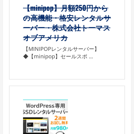
【minipop】月額250円から
の高機能・格安レンタルサ
ーバー・株式会社トーマス
オブアメリカ
【MINIPOPレンタルサーバー】
◆【minipop】セールスポ …