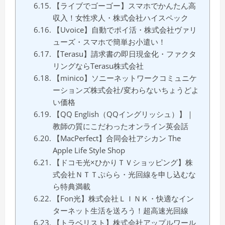
【ライブでゴーゴー】スマホでかんたん高
収入！女性求人・株式会社ハイスペック
【Uvoice】自動でポイ活・株式会社ヴァリ
ューズ・スマホで簡単お小遣い！
【Terasu】請求書の即日現金化・ファクタ
リングならTerasu株式会社
【minico】ソニーネットワークコミュニケ
ーションズ株式会社/変わらないちょうどよ
い価格
【QQ English（QQイングリッシュ）】｜
教師の質にこだわったオンライン英会話
【MacPerfect】合同会社アシカン The
Apple Life Style Shop
【ドコモ光×ひかりＴＶショッピング】株
式会社ＮＴＴぷらら・光回線を申し込むな
ら特典満載
【Fon光】株式会社ＬＩＮＫ・快適なイン
ターネット生活を送ろう！超高速光回線
【トラベリスト】株式会社アップルワール