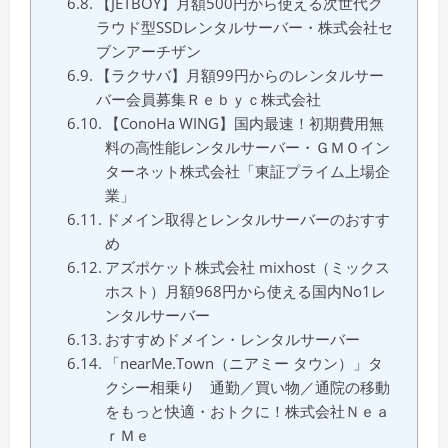
【JETBOY】月額500円から使える次世代ク
ラウド型SSDレンタルサーバー・株式会社セ
ブンアーチザン
【ラクサバ】月額99円からのレンタルサー
バー会員募集Ｒｅｂｙｃ株式会社
【ConoHa WING】国内最速！初期費用無
料の高性能レンタルサーバー・ＧＭＯイン
ターネット株式会社「東証プライム上場企
業」
ドメイン取得とレンタルサーバーのおすす
め
アズポケット株式会社 mixhost（ミックス
ホスト）月額968円から使える国内No1レ
ンタルサーバー
おすすめドメイン・レンタルサーバー
「nearMe.Town（ニアミー タウン）」タ
クシー相乗り 通勤／買い物／通院の移動
をもっと快適・おトクに！株式会社Ｎｅａ
ｒＭｅ