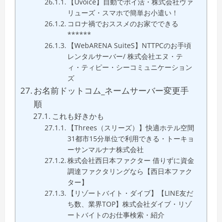
【Uvoice】自動でポイ活・株式会社ヴァ
リューズ・スマホで簡単お小遣い！
コロナ禍でおススメのお家でできる
******
【WebARENA SuiteS】NTTPCのお手頃
レンタルサーバー/ 株式会社エヌ・テ
ィ・ティピー・シーコミュニケーション
ズ
お名前ドットコム_ネームサーバー変更手
順
これも好きかも
【Threes（スリーズ）】快適ホテル空間
31都市15分単位で利用できる・トーキョ
ーサンマルナナ株式会社
株式会社西日本ファクター 借りずに資金
調達ファクタリングなら【西日本ファク
ター】
【リゾートバイト・ダイブ】【LINE友だ
ち数、業界TOP】株式会社ダイブ・リゾ
ートバイトのお仕事検索・紹介