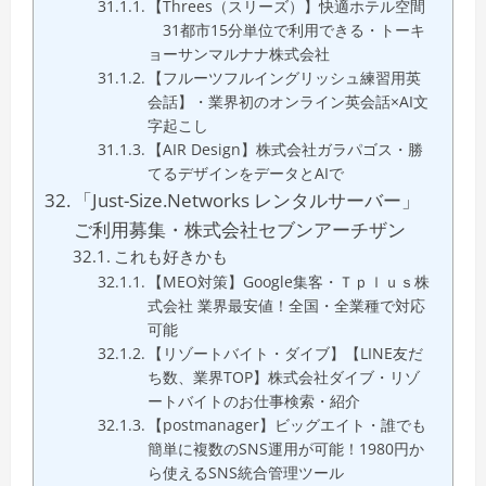
【Threes（スリーズ）】快適ホテル空間
31都市15分単位で利用できる・トーキ
ョーサンマルナナ株式会社
【フルーツフルイングリッシュ練習用英
会話】・業界初のオンライン英会話×AI文
字起こし
【AIR Design】株式会社ガラパゴス・勝
てるデザインをデータとAIで
「Just-Size.Networks レンタルサーバー」
ご利用募集・株式会社セブンアーチザン
これも好きかも
【MEO対策】Google集客・Ｔｐｌｕｓ株
式会社 業界最安値！全国・全業種で対応
可能
【リゾートバイト・ダイブ】【LINE友だ
ち数、業界TOP】株式会社ダイブ・リゾ
ートバイトのお仕事検索・紹介
【postmanager】ビッグエイト・誰でも
簡単に複数のSNS運用が可能！1980円か
ら使えるSNS統合管理ツール