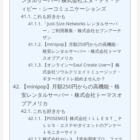
ンタルサーバー/ 株式会社エヌ・ティ・テ
ィピー・シーコミュニケーションズ
これも好きかも
「Just-Size.Networks レンタルサーバ
ー」ご利用募集・株式会社セブンアーチ
ザン
【minipop】月額250円からの高機能・
格安レンタルサーバー・株式会社トーマ
スオブアメリカ
【オンライン〜Soul Create Live〜】株
式会社ソウルクリエイトミュージック・
ギター/ボイトレ始めませんか？
【minipop】月額250円からの高機能・格
安レンタルサーバー・株式会社トーマスオ
ブアメリカ
これも好きかも
【POSEMO】株式会社ＩＬＬＥＳＴ＿Ｐ
ＬＵＳ・エステやダイエットのアンケー
トモニターサイト
株式会社セレス 【資金調達プロ ファク