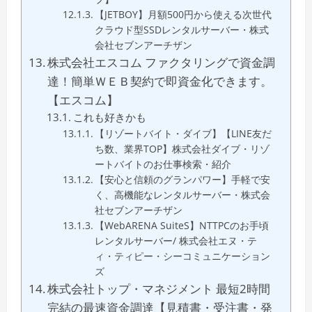
【JETBOY】月額500円から使える次世代
クラウド型SSDレンタルサーバー・株式
会社セブンアーチザン
株式会社エスコム ファクタリングで資金調
達！簡単ＷＥＢ契約で即資金化できます。
【エスコム】
これも好きかも
【リゾートバイト・ダイブ】【LINE友だ
ち数、業界TOP】株式会社ダイブ・リゾ
ートバイトのお仕事検索・紹介
【安心と信頼のグランパワー】手軽で安
く、高機能なレンタルサーバー・株式会
社セブンアーチザン
【WebARENA SuiteS】NTTPCのお手頃
レンタルサーバー/ 株式会社エヌ・テ
ィ・ティピー・シーコミュニケーション
ズ
株式会社トップ・マネジメント 最短2時間
完結の最速資金調達【見積書・受注書・発