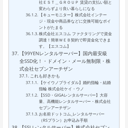
社ＥＳＴ＿ＧＲＯＵＰ 賃貸の支払い額と
変わらずより良い暮らしになる
【キューモニター】株式会社インテー
ジ・現金や商品券などに交換可能なポイ
ントがたまる
株式会社エスコム ファクタリングで資金
調達！簡単ＷＥＢ契約で即資金化できま
す。【エスコム】
【99YENレンタルサーバー】国内最安級
全SSD化！・ドメイン・メール無制限・株
式会社セブンアーチザン
これも好きかも
【ケイウノブライダル】婚約指輪・結婚
指輪 株式会社ケイ・ウノ
【SSD・GIGAレンタルサーバー】大容
量、高機能レンタルサーバー・株式会社
セブンアーチザン
お名前ドットコム_レンタルサーバー
（RSプラン）お申込み手順
【SSLレンタルサーバー】株式会社セブン