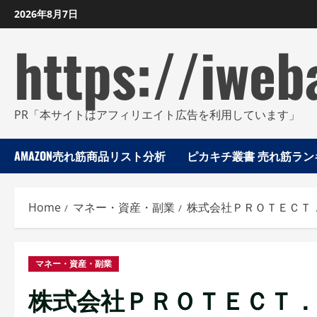
Skip
2026年8月7日
to
https://iweb
content
PR「本サイトはアフィリエイト広告を利用しています」
AMAZON売れ筋商品リスト分析
ピカキチ叢書 売れ筋ランキ
Home
マネー・資産・副業
株式会社ＰＲＯＴＥＣＴ
マネー・資産・副業
株式会社ＰＲＯＴＥＣＴ．