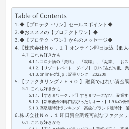
Table of Contents
◆【プロテクトワン】セールスポイント◆
◆おススメの【プロテクトワン】◆
◆【プロテクトワン】からのメッセージ◆
【株式会社Ｎｏ．１ 】オンライン即日振込【個
これも好きかも
コロナ禍の「資格」、「就職」、「副業」 おス
【リゾートバイト・ダイブ】【LINE友だち数、
online-cfd.jp：記事リンク 202209
【ファクタリングＺＥＲＯ 】 融資ではない資金調
これも好きかも
【すきまワークナビ】すきまワークなび、副業す
【新車低金利専門店ぴったりオート】1.9％の
高級腕時計ランキング 高級/ブランド腕時計・通
株式会社Ｎｏ．１ 即日資金調達可能なファクタリ
これも好きかも
【安心と信頼のグランパワー】手軽で安く、高機