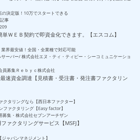
の決定版！10万でスタートできる
参考記事
209
簡単ＷＥＢ契約で即資金化できます。【エスコム】
会社 業界最安値！全国・全業種で対応可能
頃レンタルサーバー/ 株式会社エヌ・ティ・ティピー・シーコミュニケーショ
会員募集Ｒｅｂｙｃ株式会社
の最速資金調達【見積書・受注書・発注書ファクタリン
ファクタリングなら【西日本ファクター】
ファクタリング【Easy factor】
ー」ご利用募集・株式会社セブンアーチザン
用ファクタリングサービス【MSFJ】
【ジャパンマネジメント】