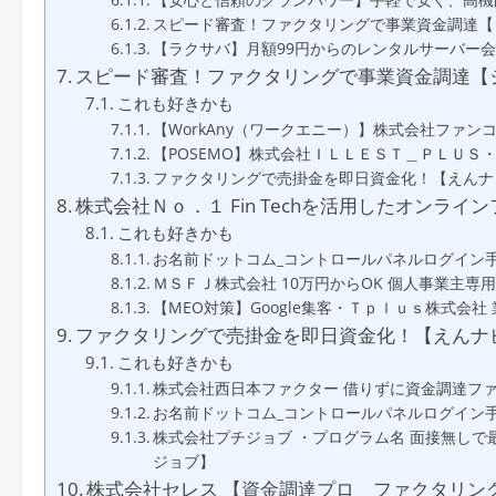
スピード審査！ファクタリングで事業資金調達【
【ラクサバ】月額99円からのレンタルサーバー
スピード審査！ファクタリングで事業資金調達【
これも好きかも
【WorkAny（ワークエニー）】株式会社ファ
【POSEMO】株式会社ＩＬＬＥＳＴ＿ＰＬＵＳ
ファクタリングで売掛金を即日資金化！【えんナ
株式会社Ｎｏ．１ Fin Techを活用したオンラインファ
これも好きかも
お名前ドットコム_コントロールパネルログイン
ＭＳＦＪ株式会社 10万円からOK 個人事業主専
【MEO対策】Google集客・Ｔｐｌｕｓ株式会
ファクタリングで売掛金を即日資金化！【えんナ
これも好きかも
株式会社西日本ファクター 借りずに資金調達フ
お名前ドットコム_コントロールパネルログイン
株式会社プチジョブ ・プログラム名 面接無し
ジョブ】
株式会社セレス 【資金調達プロ ファクタリン