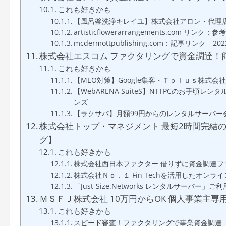
これも好きかも
【風呂釜洗浄キレイユ】株式会社アロン・代理店
artisticflowerarrangements.com リンク：
mcdermottpublishing.com：記事リンク 202
株式会社エスコム ファクタリングで資金調達！
これも好きかも
【MEO対策】Google集客・Ｔｐｌｕｓ株式
【WebARENA SuiteS】NTTPCのお手
ンズ
【ラクサバ】月額99円からのレンタルサーバー
株式会社トップ・マネジメント 最短2時間完結
グ】
これも好きかも
株式会社西日本ファクター 借りずに資金調達
株式会社Ｎｏ．１ Fin Techを活用したオンライン
「Just-Size.Networks レンタルサーバ
ＭＳＦＪ株式会社 10万円からOK 個人事業主専
これも好きかも
スピード審査！ファクタリングで事業資金調達