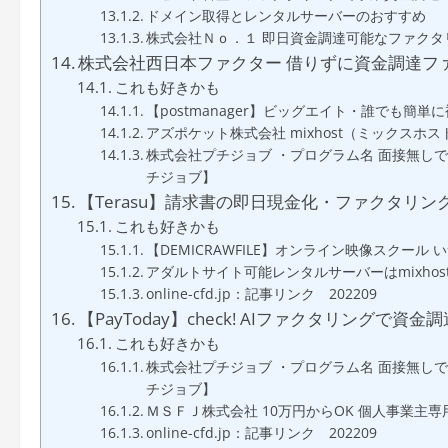
ドメイン取得とレンタルサーバーのおすすめ
株式会社Ｎｏ．１ 即日資金調達可能なファクタリ
株式会社西日本ファクター 借りずに資金調達フ
これも好きかも
【postmanager】ビッグエイト・誰でも簡単
アズポケット株式会社 mixhost（ミックスホ
株式会社プチジョブ ・プログラム名 面接無し
チジョブ】
【Terasu】請求書の即日現金化・ファクタリング
これも好きかも
【DEMICRAWFILE】オンライン映像スクー
アダルトサイト可能レンタルサーバーはmixho
online-cfd.jp：記事リンク 202209
【PayToday】check! AIファクタリングで資金
これも好きかも
株式会社プチジョブ ・プログラム名 面接無し
チジョブ】
ＭＳＦＪ株式会社 10万円からOK 個人事業主専
online-cfd.jp：記事リンク 202209