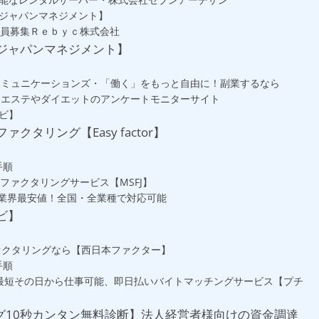
ジャパンマネジメント】
会員募集Ｒｅｂｙｃ株式会社
ジャパンマネジメント】
ンコミュニケーションズ・「働く」をもっと自由に！副業するなら
・エステやダイエットのアンケートモニターサイト
ビ】
クタリング【Easy factor】
手順
用ファクタリングサービス【MSFJ】
社 業界最安値！全国・全業種で対応可能
ビ】
ァクタリングなら【西日本ファクター】
手順
で最短その日から仕事可能、即日払いバイトマッチングサービス【プチ
グ10秒カンタン無料診断】法人経営者様向けの資金調達