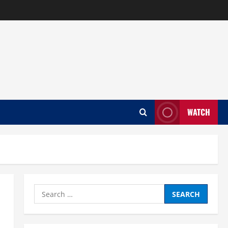
WATCH
Search
for: