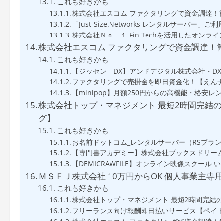
これも好きかも
株式会社エスコム ファクタリングで資金調達
「Just-Size.Networks レンタルサーバ
株式会社Ｎｏ．１ Fin Techを活用したオンライン
株式会社エスコム ファクタリングで資金調達！
これも好きかも
【ジッセン！DX】アンドデジタル株式会社・D
ファクタリングで売掛金を即日資金化！【えん
【minipop】月額250円からの高機能・格
株式会社トップ・マネジメント 最短2時間完結
グ】
これも好きかも
お名前ドットコム_レンタルサーバー（RSプラ
【専門書アカデミー】株式会社ブックスドリー
【DEMICRAWFILE】オンライン映像スクー
ＭＳＦＪ株式会社 10万円からOK 個人事業主専
これも好きかも
株式会社トップ・マネジメント 最短2時間完結
フリーランス向け報酬即日払いサービス【ペイ