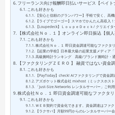
フリーランス向け報酬即日払いサービス【ペイト
これも好きかも
【安心と信頼のグランパワー】手軽で安く、高機
【ライブでゴーゴー】スマホでかんたん高収入！
【Loupedeck】ＬｏｕｐｅＤｅｃｋ/ クリ
【株式会社Ｎｏ．１ 】オンライン即日振込【個
これも好きかも
株式会社Ｎｏ．１ 即日資金調達可能なファクタリ
【起業の学校】日本最大級の起業支援メディア「ア
高級腕時計ランキング 高級/ブランド腕時計・通
【ファクタリングＺＥＲＯ 】 融資ではない資金調
これも好きかも
【PayToday】check! AIファクタリングで資金調
アズポケット株式会社 mixhost（ミックスホス
「Just-Size.Networks レンタルサーバ
株式会社Ｎｏ．１ 即日資金調達可能なファクタリ
これも好きかも
ＷＥＢ契約で資金化できます。資金調達はファク
【ラクサバ】月額99円からのレンタルサーバー