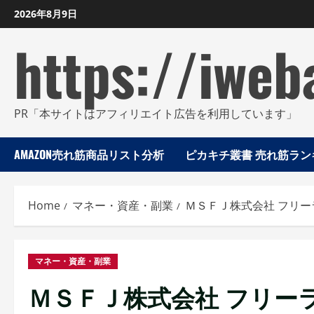
Skip
2026年8月9日
to
https://iweb
content
PR「本サイトはアフィリエイト広告を利用しています」
AMAZON売れ筋商品リスト分析
ピカキチ叢書 売れ筋ランキ
Home
マネー・資産・副業
ＭＳＦＪ株式会社 フリ
マネー・資産・副業
ＭＳＦＪ株式会社 フリー