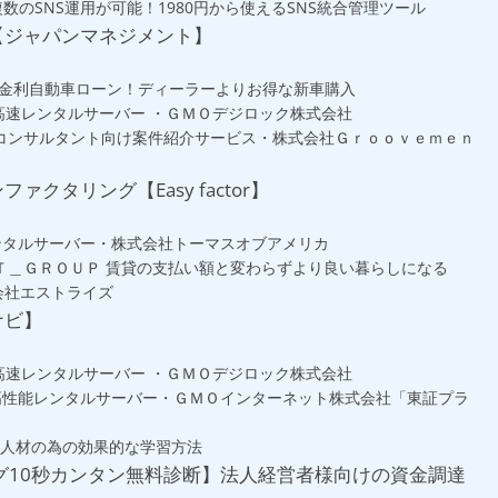
に複数のSNS運用が可能！1980円から使えるSNS統合管理ツール
【ジャパンマネジメント】
低金利自動車ローン！ディーラーよりお得な新車購入
能・高速レンタルサーバー ・ＧＭＯデジロック株式会社
フリーランスのコンサルタント向け案件紹介サービス・株式会社Ｇｒｏｏｖｅｍｅｎ
ァクタリング【Easy factor】
安レンタルサーバー・株式会社トーマスオブアメリカ
ＳＴ＿ＧＲＯＵＰ 賃貸の支払い額と変わらずより良い暮らしになる
会社エストライズ
ナビ】
能・高速レンタルサーバー ・ＧＭＯデジロック株式会社
料の高性能レンタルサーバー・ＧＭＯインターネット株式会社「東証プラ
X人材の為の効果的な学習方法
グ10秒カンタン無料診断】法人経営者様向けの資金調達