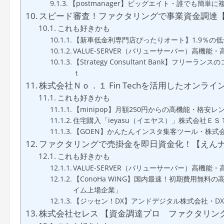
【postmanager】ビッグエイト・誰でも簡単
スピード審査！ファクタリングで事業資金調達
これも好きかも
【新車低金利専門店ぴったりオート】1.9％の
VALUE-SERVER（バリューサーバー）高機
【Strategy Consultant Bank】
ｔ
株式会社Ｎｏ．１ Fin Techを活用したオンラインフ
これも好きかも
【minipop】月額250円からの高機能・格
住宅購入「ieyasu（イエヤス）」株式会社Ｅ
【GOEN】かんたんインスタ集客ツール・株式
ファクタリングで売掛金を即日資金化！【えん
これも好きかも
VALUE-SERVER（バリューサーバー）高機
【ConoHa WING】国内最速！初期費用無
イム上場企業」
【ジッセン！DX】アンドデジタル株式会社・D
株式会社セレス 【資金調達プロ ファクタリン