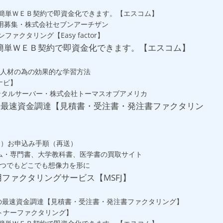
！簡単ＷＥＢ契約で即資金化できます。【エスコム】
ー」ご利用募集・株式会社セブンアーチザン
ファクタリング【Easy factor】
簡単ＷＥＢ契約で即資金化できます。【エスコム】
X人材の為の効果的な学習方法
ナビ】
安レンタルサーバー・株式会社トーマスオブアメリカ
の最速資金調達【見積書・受注書・発注書ファクタリン
ン）お申込み手順（再送）
ム・専門書、大学教科書、医学書の買取サイト
ル いつでもどこでも想像力を形に
用ファクタリングサービス【MSFJ】
の最速資金調達【見積書・受注書・発注書ファクタリング】
トナーファクタリング】