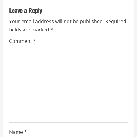
i
Leave a Reply
g
Your email address will not be published.
Required
a
fields are marked
*
Comment
*
t
i
o
n
Name
*