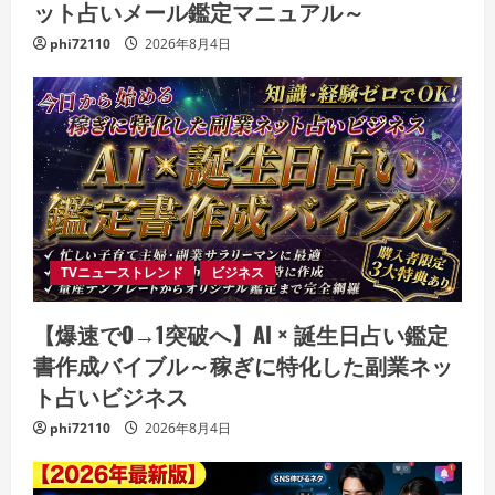
ット占いメール鑑定マニュアル～
phi72110
2026年8月4日
TVニューストレンド
ビジネス
【爆速で0→1突破へ】AI × 誕生日占い鑑定
書作成バイブル～稼ぎに特化した副業ネッ
ト占いビジネス
phi72110
2026年8月4日