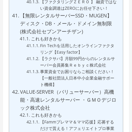
【ファクタリングＺＥＲＯ 】 融資ではな
い資金調達はZEROにお任せ下さい！
【無限レンタルサーバーSSD・MUGEN】
ディスク・DB・メール・ドメイン無制限
(株式会社セブンアーチザン)
これも好きかも
Fin Techを活用したオンラインファクタ
リング【Easy factor】
【ラクサバ】月額99円からのレンタルサ
ーバー会員募集Ｒｅｂｙｃ株式会社
事業資金でお困りならご相談ください！
【一般社団法人日本中小企業金融サポー
ト機構】
VALUE-SERVER（バリューサーバー）高機
能・高速レンタルサーバー ・ＧＭＯデジロ
ック株式会社
これも好きかも
【Fammプレママ＆ママ応援】応募する
だけで貰える！アフェリエイトプロ事業