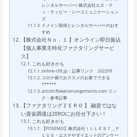
レンタルサーバー/ 株式会社エヌ・テ
ィ・ティピー・シーコミュニケーション
ズ
ドメイン取得とレンタルサーバーのおす
すめ
【株式会社Ｎｏ．１ 】オンライン即日振込
【個人事業主特化ファクタリングサービ
ス】
これも好きかも
online-cfd.jp：記事リンク 202209
コロナ禍でおススメのお家でできる
******
artisticflowerarrangements.com リン
ク：参考記事
【ファクタリングＺＥＲＯ 】 融資ではな
い資金調達はZEROにお任せ下さい！
これも好きかも
【POSEMO】株式会社ＩＬＬＥＳＴ＿Ｐ
ＬＵＳ・エステやダイエットのアンケー