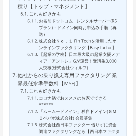
積り【トップ・マネジメント】
これも好きかも
お名前ドットコム__レンタルサーバー(RS
プラン)・ドメイン同時お申込み手順（再
送）
株式会社Ｎｏ．１ Fin Techを活用したオ
ンラインファクタリング【Easy factor】
【起業の学校】日本最大級の起業支援メデ
ィア「アントレ」Gが運営！受講生3,000
人突破(株式会社ウィルフ)
他社からの乗り換え専用ファクタリング 業
界最低水準手数料【MSFJ】
これも好きかも
コロナ禍でおススメのお家でできる
******
「ムームードメイン」独自ドメイン(ＧＭ
Ｏペパボ株式会社) 会員募集
株式会社西日本ファクター 借りずに資金
調達ファクタリングなら【西日本ファクタ