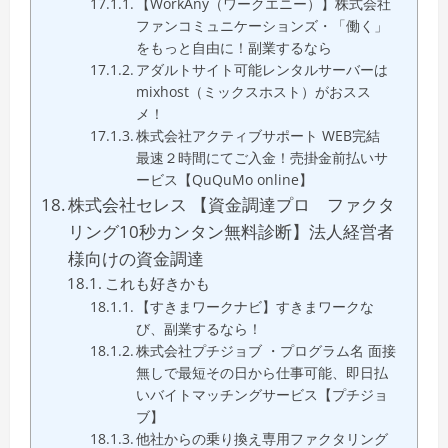
【WorkAny（ワークエニー）】株式会社
ファンコミュニケーションズ・「働く」
をもっと自由に！副業するなら
アダルトサイト可能レンタルサーバーは
mixhost（ミックスホスト）がおスス
メ！
株式会社アクティブサポート WEB完結
最速２時間にてご入金！売掛金前払いサ
ービス【QuQuMo online】
株式会社セレス 【資金調達プロ ファクタ
リング10秒カンタン無料診断】法人経営者
様向けの資金調達
これも好きかも
【すきまワークナビ】すきまワークな
び、副業するなら！
株式会社プチジョブ ・プログラム名 面接
無しで最短その日から仕事可能、即日払
いバイトマッチングサービス【プチジョ
ブ】
他社からの乗り換え専用ファクタリング