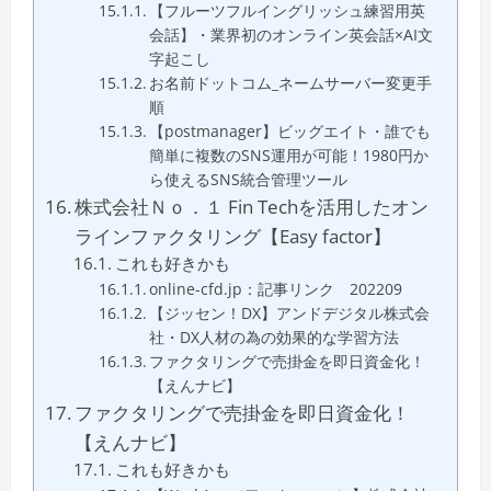
【フルーツフルイングリッシュ練習用英
会話】・業界初のオンライン英会話×AI文
字起こし
お名前ドットコム_ネームサーバー変更手
順
【postmanager】ビッグエイト・誰でも
簡単に複数のSNS運用が可能！1980円か
ら使えるSNS統合管理ツール
株式会社Ｎｏ．１ Fin Techを活用したオン
ラインファクタリング【Easy factor】
これも好きかも
online-cfd.jp：記事リンク 202209
【ジッセン！DX】アンドデジタル株式会
社・DX人材の為の効果的な学習方法
ファクタリングで売掛金を即日資金化！
【えんナビ】
ファクタリングで売掛金を即日資金化！
【えんナビ】
これも好きかも