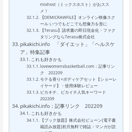
mixhost（ミックスホスト）がおスス
メ！
【DEMICRAWFILE】オンライン映像スク
ール いつでもどこでも想像力を形に
【Terasu】請求書の即日現金化・ファク
タリングならTerasu株式会社
pikakichi.info 「ダイエット」「ヘルスケ
ア」特集記事
これも好きかも
lovewomensbasketball.com：記事リン
ク 202209
モテる香り×ボディケアセット【ショーレ
イヤード】・使用体験レビュー
ピカキチ、ピカイチ人気キーワード
202209
pikakichi.info：記事リンク 202209
これも好きかも
【ブック放題】株式会社ビューン[電子書
籍読み放題]初月無料で雑誌・マンガが読