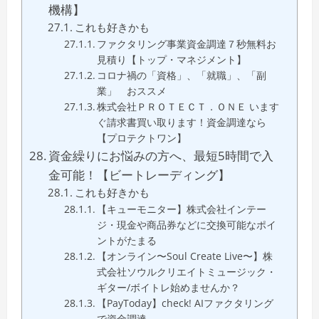
機構】
これも好きかも
ファクタリング事業資金調達７秒無料お
見積り【トップ・マネジメント】
コロナ禍の「資格」、「就職」、「副
業」 おススメ
株式会社ＰＲＯＴＥＣＴ．ＯＮＥ います
ぐ請求書買い取ります！資金調達なら
【プロテクトワン】
資金繰りにお悩みの方へ、最短5時間で入
金可能！【ビートレーディング】
これも好きかも
【キューモニター】株式会社インテー
ジ・現金や商品券などに交換可能なポイ
ントがたまる
【オンライン〜Soul Create Live〜】株
式会社ソウルクリエイトミュージック・
ギター/ボイトレ始めませんか？
【PayToday】check! AIファクタリング
で資金調達