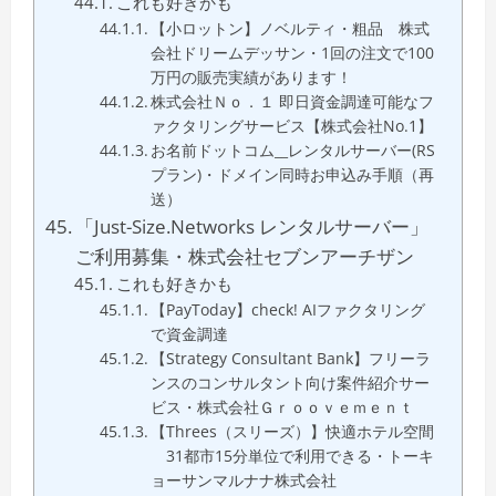
これも好きかも
【小ロットン】ノベルティ・粗品 株式
会社ドリームデッサン・1回の注文で100
万円の販売実績があります！
株式会社Ｎｏ．１ 即日資金調達可能なフ
ァクタリングサービス【株式会社No.1】
お名前ドットコム__レンタルサーバー(RS
プラン)・ドメイン同時お申込み手順（再
送）
「Just-Size.Networks レンタルサーバー」
ご利用募集・株式会社セブンアーチザン
これも好きかも
【PayToday】check! AIファクタリング
で資金調達
【Strategy Consultant Bank】フリーラ
ンスのコンサルタント向け案件紹介サー
ビス・株式会社Ｇｒｏｏｖｅｍｅｎｔ
【Threes（スリーズ）】快適ホテル空間
31都市15分単位で利用できる・トーキ
ョーサンマルナナ株式会社