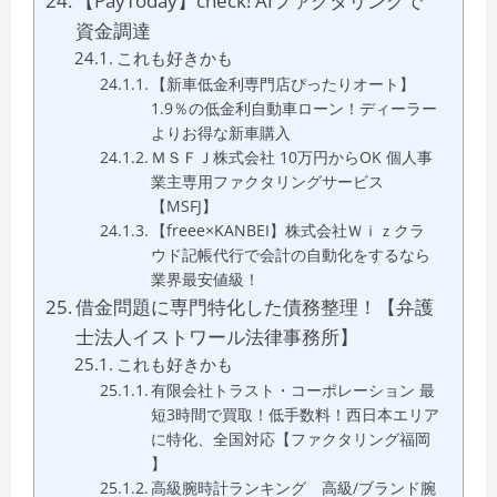
【PayToday】check! AIファクタリングで
資金調達
これも好きかも
【新車低金利専門店ぴったりオート】
1.9％の低金利自動車ローン！ディーラー
よりお得な新車購入
ＭＳＦＪ株式会社 10万円からOK 個人事
業主専用ファクタリングサービス
【MSFJ】
【freee×KANBEI】株式会社Ｗｉｚクラ
ウド記帳代行で会計の自動化をするなら
業界最安値級！
借金問題に専門特化した債務整理！【弁護
士法人イストワール法律事務所】
これも好きかも
有限会社トラスト・コーポレーション 最
短3時間で買取！低手数料！西日本エリア
に特化、全国対応【ファクタリング福岡
】
高級腕時計ランキング 高級/ブランド腕