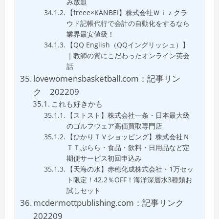
み放題
【freee×KANBEI】株式会社Ｗｉｚクラ
ウド記帳代行で会計の自動化をするなら
業界最安値級！
【QQ English（QQイングリッシュ）】
｜教師の質にこだわったオンライン英会
話
lovewomensbasketball.com：記事リン
ク 202209
これも好きかも
【ストスト】株式会社一条・日本最大級
のゴルフウェア高価買取専門店
【ひかりＴＶショッピング】株式会社Ｎ
ＴＴぷらら・食品・飲料・日用品など定
期便サービス初回申込み
【天海の水】赤穂化成株式会社・1万セッ
ト限定！42.2％OFF！海洋深層水3種類お
試しセット
mcdermottpublishing.com：記事リンク
202209