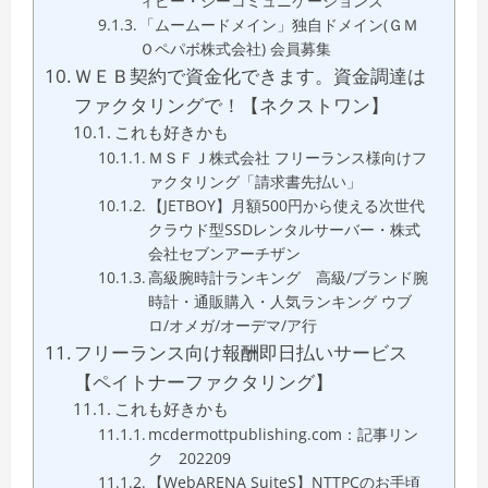
ィピー・シーコミュニケーションズ
「ムームードメイン」独自ドメイン(ＧＭ
Ｏペパボ株式会社) 会員募集
ＷＥＢ契約で資金化できます。資金調達は
ファクタリングで！【ネクストワン】
これも好きかも
ＭＳＦＪ株式会社 フリーランス様向けフ
ァクタリング「請求書先払い」
【JETBOY】月額500円から使える次世代
クラウド型SSDレンタルサーバー・株式
会社セブンアーチザン
高級腕時計ランキング 高級/ブランド腕
時計・通販購入・人気ランキング ウブ
ロ/オメガ/オーデマ/ア行
フリーランス向け報酬即日払いサービス
【ペイトナーファクタリング】
これも好きかも
mcdermottpublishing.com：記事リン
ク 202209
【WebARENA SuiteS】NTTPCのお手頃