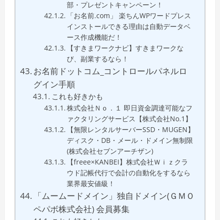
部・プレゼントキャンペーン！
「お名前.com」 楽ちんWPワードプレス
インストールできる理由は自動データベ
ース作成機能だ！
【すきまワークナビ】すきまワークな
び、副業するなら！
お名前ドットコム_コントロールパネルロ
グイン手順
これも好きかも
株式会社Ｎｏ．１ 即日資金調達可能なフ
ァクタリングサービス【株式会社No.1】
【無限レンタルサーバーSSD・MUGEN】
ディスク・DB・メール・ドメイン無制限
(株式会社セブンアーチザン)
【freee×KANBEI】株式会社Ｗｉｚクラ
ウド記帳代行で会計の自動化をするなら
業界最安値級！
「ムームードメイン」独自ドメイン(ＧＭＯ
ペパボ株式会社) 会員募集