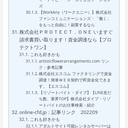
ズ
【WorkAny（ワークエニー）】株式会社
ファンコミュニケーションズ・「働く」
をもっと自由に！副業するなら
株式会社ＰＲＯＴＥＣＴ．ＯＮＥ いますぐ
請求書買い取ります！資金調達なら【プロ
テクトワン】
これも好きかも
artisticflowerarrangements.com リン
ク：参考記事
株式会社エスコム ファクタリングで資金
調達！簡単ＷＥＢ契約で即資金化できま
す。【エスコム】
【リゾートバイト・ダイブ】【LINE友だ
ち数、業界TOP】株式会社ダイブ・リゾ
ートバイトのお仕事検索・紹介
online-cfd.jp：記事リンク 202209
これも好きかも
アダルトサイト可能レンタルサーバーは