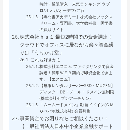
時計・通販購入・人気ランキング ウブ
ロ/オメガ/オーデマ/ア行
【専門書アカデミー】株式会社ブックス
ドリーム・専門書、大学教科書、医学書
の買取サイト
株式会社ｈｓ１ 最短2時間での資金調達！
クラウドでオフィスに居ながら楽々資金繰
りは「うりかけ堂」
これも好きかも
株式会社エスコム ファクタリングで資金
調達！簡単ＷＥＢ契約で即資金化できま
す。【エスコム】
【無限レンタルサーバーSSD・MUGEN】
ディスク・DB・メール・ドメイン無制限
(株式会社セブンアーチザン)
「ムームードメイン」独自ドメイン(ＧＭ
Ｏペパボ株式会社) 会員募集
事業資金でお困りならご相談ください！
【一般社団法人日本中小企業金融サポート