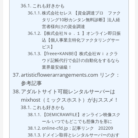
これも好きかも
株式会社セレス 【資金調達プロ ファク
タリング10秒カンタン無料診断】法人経
営者様向けの資金調達
【株式会社Ｎｏ．１ 】オンライン即日振
込【個人事業主特化ファクタリングサー
ビス】
【freee×KANBEI】株式会社Ｗｉｚクラ
ウド記帳代行で会計の自動化をするなら
業界最安値級！
artisticflowerarrangements.com リンク：
参考記事
アダルトサイト可能レンタルサーバーは
mixhost（ミックスホスト）がおススメ！
これも好きかも
【DEMICRAWFILE】オンライン映像スク
ール いつでもどこでも想像力を形に
online-cfd.jp：記事リンク 202209
ドメイン取得とレンタルサーバーのおす