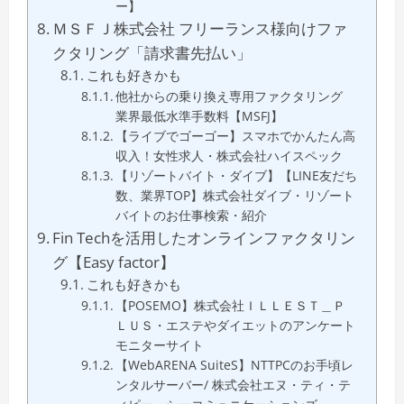
ー】
ＭＳＦＪ株式会社 フリーランス様向けファ
クタリング「請求書先払い」
これも好きかも
他社からの乗り換え専用ファクタリング
業界最低水準手数料【MSFJ】
【ライブでゴーゴー】スマホでかんたん高
収入！女性求人・株式会社ハイスペック
【リゾートバイト・ダイブ】【LINE友だち
数、業界TOP】株式会社ダイブ・リゾート
バイトのお仕事検索・紹介
Fin Techを活用したオンラインファクタリン
グ【Easy factor】
これも好きかも
【POSEMO】株式会社ＩＬＬＥＳＴ＿Ｐ
ＬＵＳ・エステやダイエットのアンケート
モニターサイト
【WebARENA SuiteS】NTTPCのお手頃レ
ンタルサーバー/ 株式会社エヌ・ティ・テ