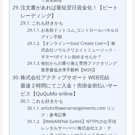
注文書があれば最短翌日資金化！【ビート
レーディング】
これも好きかも
お名前ドットコム_コントロールパネルロ
グイン手順
【オンライン〜Soul Create Live〜】株
式会社ソウルクリエイトミュージック・
ギター/ボイトレ始めませんか？
他社からの乗り換え専用ファクタリング
業界最低水準手数料【MSFJ】
株式会社アクティブサポート WEB完結
最速２時間にてご入金！売掛金前払いサー
ビス【QuQuMo online】
これも好きかも
artisticflowerarrangements.com リン
ク：参考記事
【WebARENA SuiteS】NTTPCのお手頃
レンタルサーバー/ 株式会社エヌ・テ
ィ・ティピー・シーコミュニケーション